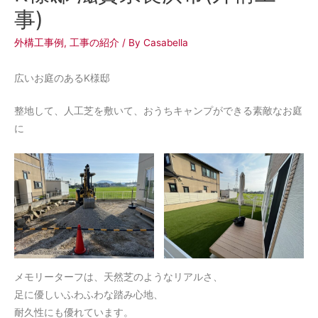
事)
外構工事例
,
工事の紹介
/ By
Casabella
広いお庭のあるK様邸
整地して、人工芝を敷いて、おうちキャンプができる素敵なお庭
に
メモリーターフは、天然芝のようなリアルさ、
足に優しいふわふわな踏み心地、
耐久性にも優れています。